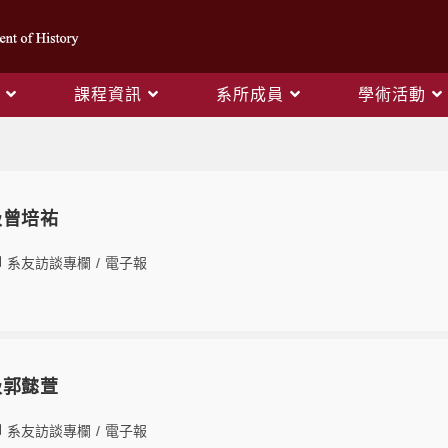
課程資訊
系所成員
學術活動
系友訪談專欄
級曾培祐
系友訪談專欄
/
電子報
級郭懿萱
系友訪談專欄
/
電子報