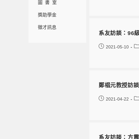
圖 書 室
獎助學金
徵才訊息
系友訪談：96
2021-05-10
鄭椙元教授訪
2021-04-22
系友訪談：方