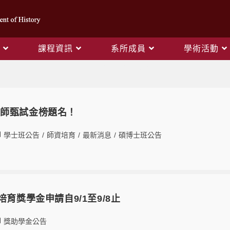
課程資訊
系所成員
學術活動
Monthly Archives: 6 月 2022
教師甄試金榜題名！
學士班公告
/
師資培育
/
最新消息
/
碩博士班公告
培育獎學金申請自9/1至9/8止
獎助學金公告