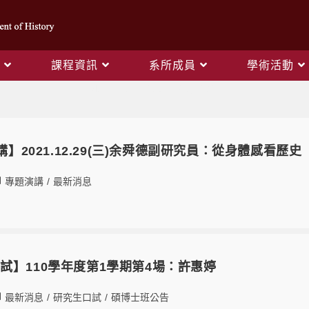
課程資訊
系所成員
學術活動
Monthly Archives: 12 月 2021
演講】2021.12.29(三)余舜德副研究員：從身體感看歷史
專題演講
/
最新消息
試】110學年度第1學期第4場：許惠婷
最新消息
/
研究生口試
/
碩博士班公告