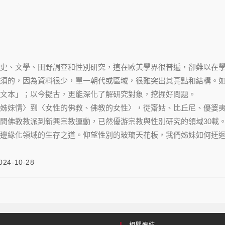
史、文學、田野調查和性別研究，這在歐美學界很普遍，卻難以在
須的，因為資料很少，單一朝代或區域，很難突出其亮點和結構。
文本」；以今擬古，更能深化了解研究對象，挖掘好問題。
姊妹情〉到〈女性的佛教、佛教的女性〉，從齋姑、比丘尼、優婆
間佛教教派到新興宗教運動，已然優游宗教與性別研究的領域30載
邊緣化領域的生存之道。仰望性別的玻璃天花板，我們姊妹如何迂
024-10-28