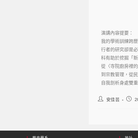
演講內容提要：
我的學術訓練跨歷
行者的研究卻是必
科有助於挖掘「新
從〈寺院廚房裡的
到宗教管理，從民
自我剖析身處雙重
安佳芸
2