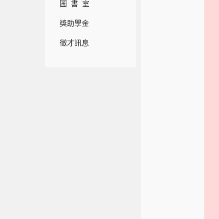
圖 書 室
獎助學金
徵才訊息