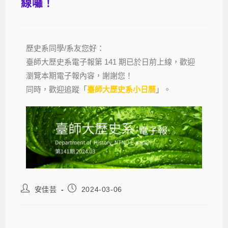
線囉！
歷史系同學/系友您好：
臺師大歷史系電子報第 141 期已於日前上線，歡迎
瀏覽本期電子報內容，謝謝您！
同時，歡迎追蹤「
臺師大歷史系小日曆
」。
安佳芸
2024-03-06