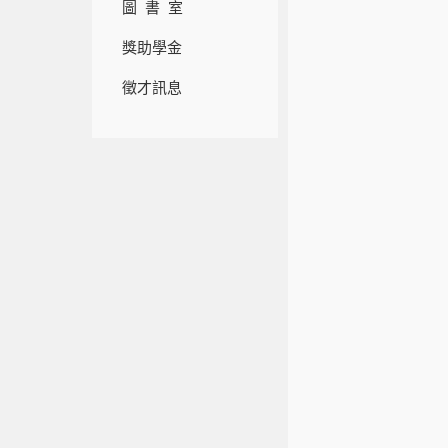
圖 書 室
獎助學金
徵才訊息