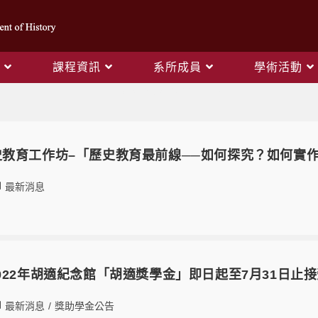
課程資訊
系所成員
學術活動
Daily Archives: 2022-01-18
20歷史教育工作坊–「歷史教育最前線──如何探究？如何實
最新消息
022年胡適紀念館「胡適獎學金」即日起至7月31日止
最新消息
/
獎助學金公告