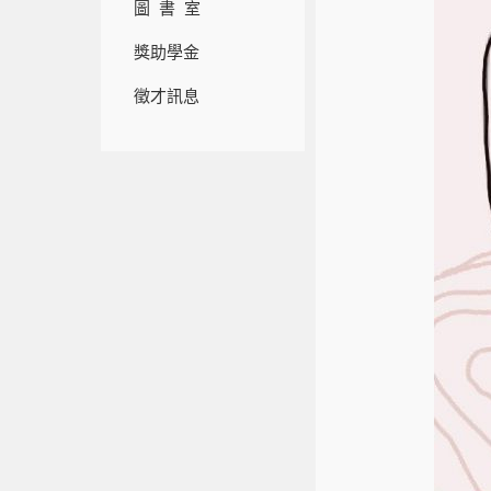
圖 書 室
獎助學金
徵才訊息