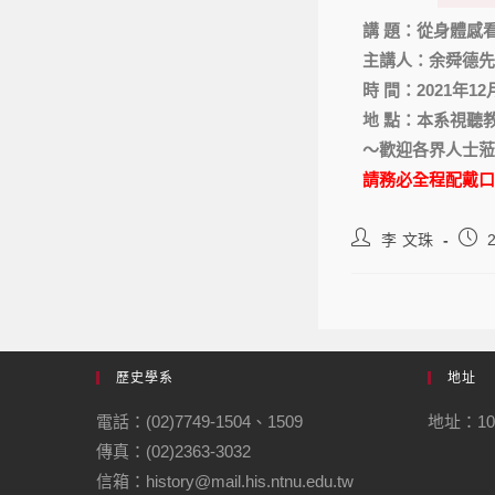
講 題：從身體感
主講人：余舜德先
時 間：2021年12月2
地 點：本系視聽
～歡迎各界人士蒞
請務必全程配戴口
李 文珠
歷史學系
地址
電話：(02)7749-1504、1509
地址：10
傳真：(02)2363-3032
信箱：history@mail.his.ntnu.edu.tw