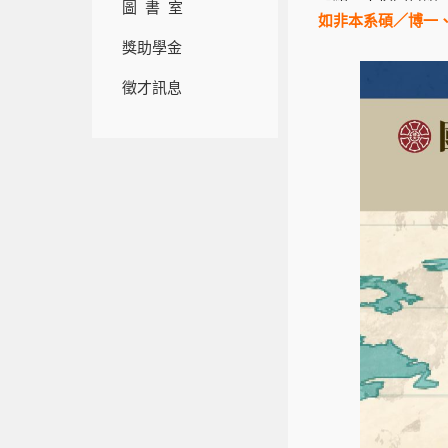
圖 書 室
如非本系碩／博一
獎助學金
徵才訊息