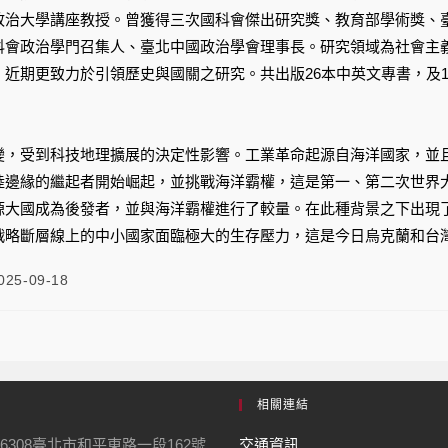
政治大學講座教授。曾獲得三次國科會傑出研究獎、教育部學術獎、
科會政治學門召集人、臺北中國政治學會理事長。研究領域為社會主
近期更致力於引領歷史與國關之研究。共出版26本中英文專書，及1
變，受到科技地理擴展的決定性影響。工業革命起源自海洋國家，並
陸邊緣的繼起者開始崛起，並挑戰海洋霸權，這是第一、第二次世界
源大國成為後發者，並與海洋霸權進行了較量。在此種背景之下出現
戰略斷層線上的中小國家面臨極大的生存壓力，這是今日烏克蘭和台
025-09-18
相關連結
6308臺北市和平東路一段162號
交通資訊