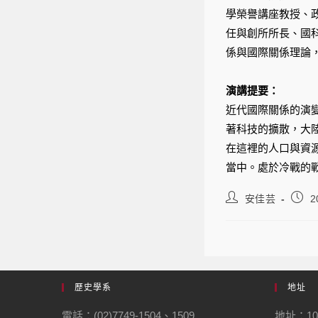
學榮譽講座教授、
任與創所所長、國
係與國際關係理論，
演講提要：
近代國際關係的演
著科技的擴散，大
在這裡的人口與資
當中。處於冷戰的
安佳芸
2
歷史學系
地址
電話：(02)7749-1504、1509
地址：10