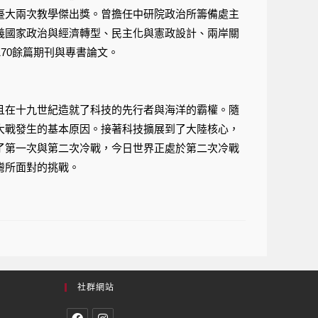
臺大兩次教學傑出獎。曾擔任中研院政治所籌備處主
義國家政治與經濟轉型、民主化與憲政設計、兩岸關
70餘篇期刊與專書論文。
且在十九世紀造就了科技的先行者與海洋的霸權。隨
大戰發生的基本原因。接著科技擴展到了大陸核心，
了第一次與第二次冷戰，今日世界正處於第二次冷戰
灣所面對的挑戰。
社群網站