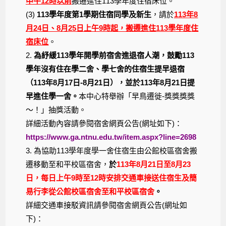
中午12時以前
搬遷進住113學年度住宿床位。
(3)
113學年度第1學期住宿同學及新生
，請於
113年8
月24日、8月25日上午9時起，搬遷進住113學年度住
宿床位
。
2.
為紓緩113學年開學前宿舍進退宿人潮，鼓勵113
學年沒有住在學二舍、學七舍的住宿生提早退宿
（113年8月17日-8月21日），並於113年8月21日提
早進住學一舍。
本中心特舉辦「早鳥遷徙-獎獎獎獎
～！」抽獎活動。
詳細活動內容請參閱宿舍網頁公告(網址如下)：
https://www.ga.ntnu.edu.tw/item.aspx?line=2698
3. 為協助113學年度學一舍住宿生由公館校區宿舍搬
遷移動至和平校區宿舍，
於
113年8月21日至8月23
日，每日上午9時至12時安排交通車接送住宿生及簡
易行李從公館校區宿舍至和平校區宿舍
。
詳細交通車接駁資訊請參閱宿舍網頁公告(網址如
下)：