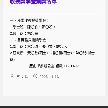
教授獎學金獲獎名單
一、沙學浚教授獎學金：
1.學士班：陳〇竹、鄧〇芯。
2.碩士班：楊〇量
二、呂實強教授獎學金：
1.學士班：林〇珮、張〇文、許〇禾
2.研究所：黃〇欣(碩士)、楊〇量(碩士)、陳〇閔(博士
班)
歷史學系辦公室 謹啟 112/11/13
李 文珠
2023-11-13