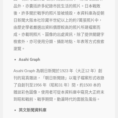
品外，亦囊括許多紀錄市民生活的照片。日本戰敗
後，許多關於戰爭的照片皆被燒毀，本資料庫為從朝
日新聞大阪本社珍藏半世紀以上的約7萬張照片中，
由歷史學者嚴選出資料價歷較高的照片所建襠案而
成。亦載明照片、圖像的出處資訊，除了提供關鍵字
檢索外，亦可使用分類、攝影地點、年表等方式檢索
瀏覽。
Asahi Graph
Asahi Graph 為朝日新聞於1923 年（大正12 年）創
刊的寫真雜誌，「朝日新聞錄」以電子襠案形式收錄
了自創刊至1956 年（昭和31 年）間，約1500 本的
雜誌彩色圖像。使用者可從本資料庫中窺見大正終末
到昭和戰前、戰爭期間，動盪時代的面貌及風俗。
英文新聞資料庫