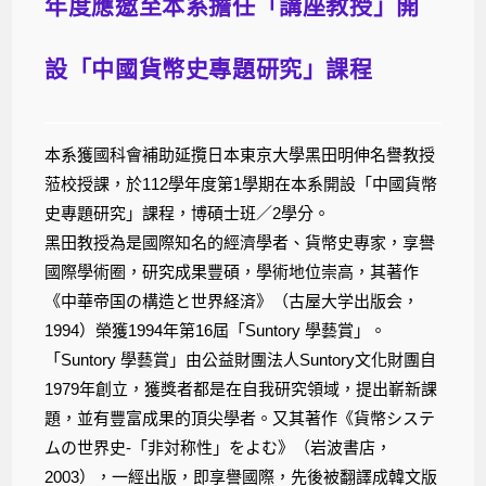
年度應邀至本系擔任「講座教授」開
設「中國貨幣史專題研究」課程
本系獲國科會補助延攬日本東京大學黑田明伸名譽教授
蒞校授課，於112學年度第1學期在本系開設「中國貨幣
史專題研究」課程，博碩士班／2學分。
黑田教授為是國際知名的經濟學者、貨幣史專家，享譽
國際學術圈，研究成果豐碩，學術地位崇高，其著作
《中華帝国の構造と世界経済》（古屋大学出版会，
1994）榮獲1994年第16屆「Suntory 學藝賞」。
「Suntory 學藝賞」由公益財團法人Suntory文化財團自
1979年創立，獲獎者都是在自我研究領域，提出嶄新課
題，並有豐富成果的頂尖學者。又其著作《貨幣システ
ムの世界史-「非対称性」をよむ》（岩波書店，
2003），一經出版，即享譽國際，先後被翻譯成韓文版