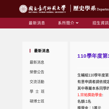
最新消息
系所簡介
招生資訊
最新消息
110學年度第
最新消息
榮譽公告
生輔組110學年度
交流活動
有意申請者請依規定
其中專屬本系同學的
學 士 班
1.宗祐獎助學金
:
碩博士班
名額:1名
獎學金：1萬元