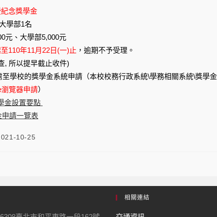
授紀念獎學金
大學部1名
0元、大學部5,000元
至110年11月22日(一)止
，逾期不予受理。
, 所以提早截止收件)
至學校的獎學金系統申請（本校校務行政系統\學務相關系統\獎學金
le瀏覽器申請
）
學金設置要點
申請一覽表
2021-10-25
相關連結
6308臺北市和平東路一段162號
交通資訊