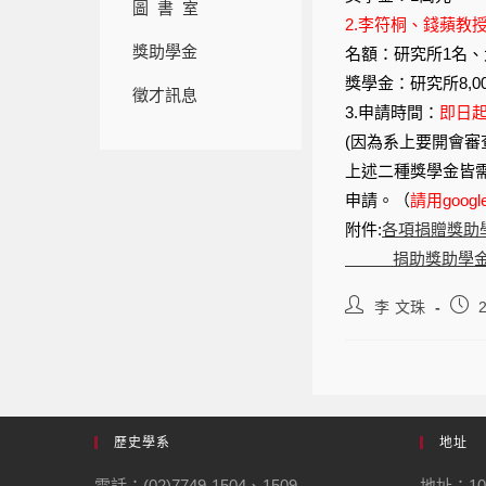
圖 書 室
2.李符桐、錢蘋教
獎助學金
名額：研究所1名、
獎學金：研究所8,00
徵才訊息
3.申請時間：
即日起
(因為系上要開會審查
上述二種獎學金皆需
申請。（
請用goog
附件:
各項捐贈獎助
捐助獎助學金
李 文珠
歷史學系
地址
電話：(02)7749-1504、1509
地址：10