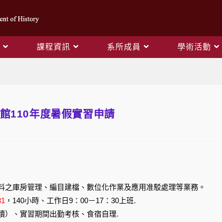
課程資訊
系所成員
學術活動
Blog
館110年度暑假實習申請
。
料之庫房管理、編目建檔、數位化作業及應用准駁處理等業務。
31
，140小時、工作日9：00－17：30上班.
讀）、實習期間出勤考核、食宿自理.