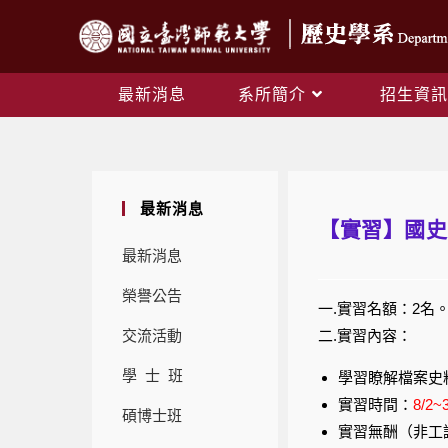
最新消息
系所簡介
招生資訊
最新消息
【實習】國史
最新消息
榮譽公告
一.實習名額：2名
交流活動
二.實習內容：
學 士 班
學習瞭解檔案史
實習時間：
8/2~
碩博士班
實習無酬（非工