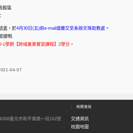
店館區
：
請書
，於
4月30日(五)前e-mail或繳交至系辦文珠助教處
。
習證明.
0-1學期【跨域產業實習課程】2學分。
2021-04-07
相關連結
6308臺北市和平東路一段162號
交通資訊
校園地圖