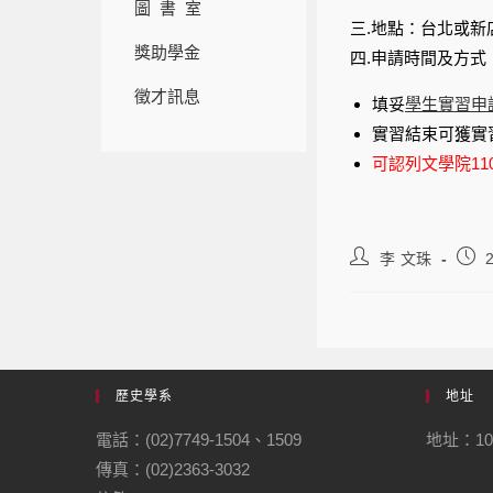
圖 書 室
三.地點：台北或新
獎助學金
四.申請時間及方式
徵才訊息
填妥
學生實習申
實習結束可獲實
可認列文學院11
李 文珠
歷史學系
地址
電話：(02)7749-1504、1509
地址：10
傳真：(02)2363-3032