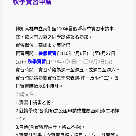
秋季實習申請
轉知高雄市立美術館110年暑假暨秋季實習申請事
宜，歡迎有興趣之同學踴躍報名參加。
實習單位：高雄市立美術館
實習期間：
暑假實習
自110年7月6日(二)至8月27日
(五)，
秋季實習
自
110年7月6日(二)至12月3日(五)。
實習時間：實習時段為週一至週五，或週二至週六。
實習時間請參閱實習生需求表(附件一及附件二)，每
日實習時數以8小時計。
申請文件：
1.
實習申請書乙份。
2.就讀學校(含系所)之公函申請或推薦函兩封(二項擇
一)。
3.​自傳(含實習理由等，格式不拘)。
4.​實習計劃書，含實習目標、項目、方法、期間等。