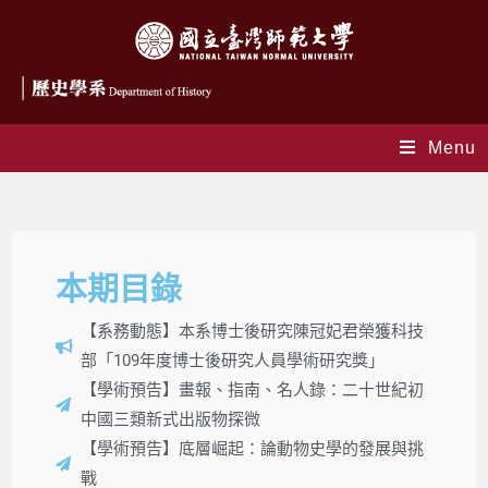
Menu
第106期電子報
本期目錄
【系務動態】本系博士後研究陳冠妃君榮獲科技
部「109年度博士後研究人員學術研究獎」
【學術預告】畫報、指南、名人錄：二十世紀初
中國三類新式出版物探微
【學術預告】底層崛起：論動物史學的發展與挑
戰