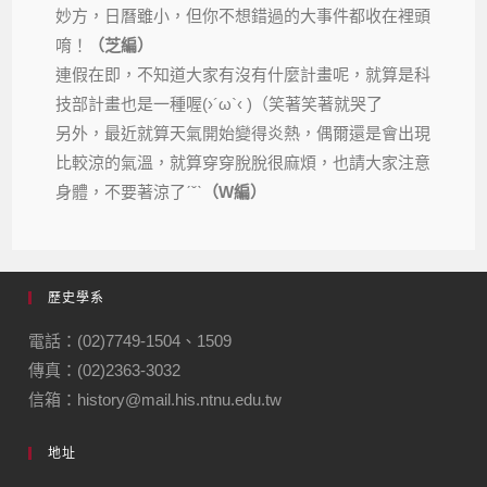
妙方，日曆雖小，但你不想錯過的大事件都收在裡頭
唷！
（芝編）
連假在即，不知道大家有沒有什麼計畫呢，就算是科
技部計畫也是一種喔(›´ω`‹ )（笑著笑著就哭了
另外，最近就算天氣開始變得炎熱，偶爾還是會出現
比較涼的氣溫，就算穿穿脫脫很麻煩，也請大家注意
身體，不要著涼了ˊˇˋ
（W編）
歷史學系
電話：(02)7749-1504、1509
傳真：(02)2363-3032
信箱：history@mail.his.ntnu.edu.tw
地址