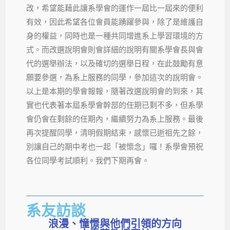
改，希望能藉此讓系學會的運作一屆比一屆來的便利
有效，因此希望各位會員能踴躍參與，除了是維護自
身的權益，同時也是一種共同增進系上學習環境的方
式。而改選說明會則會詳細的說明有關系學會長與會
代的選舉辦法，以及確切的選舉日程，在此鼓勵有意
願要參選，為系上服務的同學，參加這次的說明會。
以上是本期的學會報報，隨著改選說明會的到來，其
實也代表著本屆系學會幹部的任期已剩不多，但系學
會仍會在剩餘的任期內，繼續努力為系上服務。最後
再次提醒同學，清明假期結束，感懷已逝祖先之餘，
別讓自己的期中考也一起「被懷念」囉！系學會預祝
各位同學考試順利。我們下期再會。
系友訪談
浪漫、憧憬與他們引領的方向