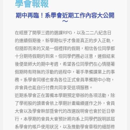
學會報報
期中再臨！系學會近期工作內容大公開
～
在經歷了開學三週的選課RPG，以及二二八紀念日
的連續假期後，新學期似乎才像是真正的步入正軌，
但隨即而來的又是一個禮拜的假期，相信各位同學都
十分期待假期的到來。但同學們務必注意，連假結束
後便是師大的期中考週，希望各位同學們在心情隨著
假期時有時無的浮動的過程中，著手準備課業上的事
務。系學會同樣也會為各位正式會員準備期中小物，
非會員也能自行付費共同享受這項服務。
近期系學會正在籌備本學期預定舉辦的各項活動，除
了學術股的讀書會依上學期計畫繼續運作之外，會員
大會以及學會幹部暨會代的改選說明會也會於近日舉
行，本學期的會員大會預計將向系上同學們說明該屆
系學會的帳戶使用狀況，以及推動學會章程的細部修