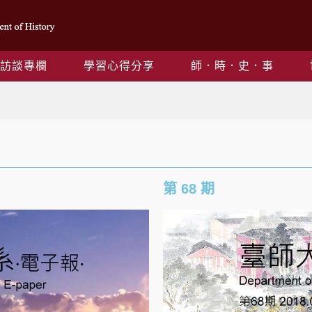
訪談專欄
學習心得分享
師．時．史．事
2018年電子報
第 68 期