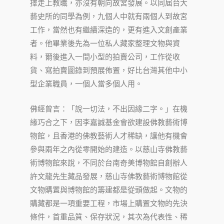
擇走上教職，亦沒有朝向故宮發展。以同屆台大
藝史所的同學為例，九個人中就有兩個人到故宮
工作，當然也有繼續深造的，更有進入文創產業
者。他畢業後先為一位私人藏家整理文物與資
料，爾後進入一間小型的拍賣公司，工作從收
貨、寫拍賣圖錄到預展佈置，好比台灣其他中小
型企業職員，一個人當多個人用。
佛經曾言：「說一切法，不出因緣二字。」在機
緣巧合之下，因李嘉誠基金會欲建設佛教藝術博
物館，且香港的佛教藝術人才稀缺，讓他有機會
參與兩年之內從零開始的建造。以慈山寺佛教藝
術博物館來說，不同於台南奇美博物館自創辦人
許文龍先生藏品發展，慈山寺佛教藝術博物館從
文物購置與博物館的籌建都是從頭做起。文物的
購藏都是一項重要工程，市場上購置文物的先決
條件，首重品質、保存狀況，其次為代表性、稀