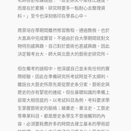
老師在必修課說過：「歷史研究不是在比速度，
而是在於累積，研究時要多一點耐心去整理資
料。」至今也深刻烙印在學長心中。
周景培在學期間雖然修習教程、通過教檢，也於
大直高中完成實習，不過由於自大學期間就對文
物特別感興趣，自己對於藝術也甚感興趣，因此
決定報考台大、師大與北藝大的藝術史研究所。
但在備考的過程中，他深感自己並未有任何的實
際經驗，因此在準備研究所考試時並不太順利，
雖說台大藝史所原先是從歷史系分家，藝術史與
歷史的亦有緊密的連結，但在基礎知識的準備上
卻是大相徑庭的。以考試科目為例，考科要求學
生掌握藝術史的脈絡；繪畫史、書法史、工藝史
等專業科目，都是歷史系學生不曾接觸到的內
容，必須要耗費許多的時間去建立基本的學術認