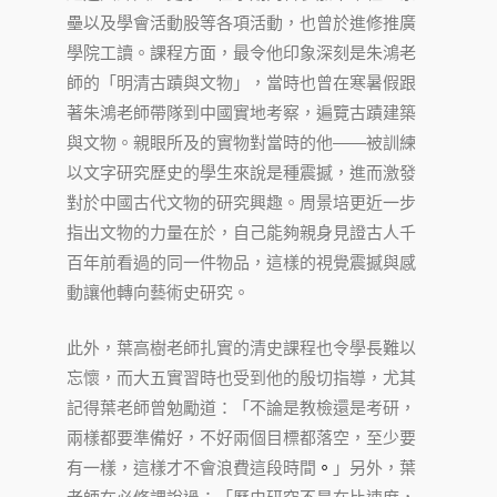
壘以及學會活動股等各項活動，也曾於進修推廣
學院工讀。課程方面，最令他印象深刻是朱鴻老
師的「明清古蹟與文物」，當時也曾在寒暑假跟
著朱鴻老師帶隊到中國實地考察，遍覽古蹟建築
與文物。親眼所及的實物對當時的他——被訓練
以文字研究歷史的學生來說是種震撼，進而激發
對於中國古代文物的研究興趣。周景培更近一步
指出文物的力量在於，自己能夠親身見證古人千
百年前看過的同一件物品，這樣的視覺震撼與感
動讓他轉向藝術史研究。
此外，葉高樹老師扎實的清史課程也令學長難以
忘懷，而大五實習時也受到他的殷切指導，尤其
記得葉老師曾勉勵道：「不論是教檢還是考研，
兩樣都要準備好，不好兩個目標都落空，至少要
有一樣，這樣才不會浪費這段時間
。
」另外，葉