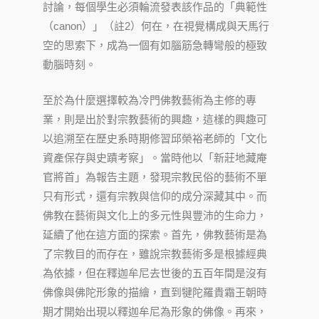
討論，每個學生必須輪流發表該作品的「典範性
（canon）」（註2）何在，在視覺構成與天馬行
空的思索下，成為一個有如腦筋急轉彎般的極致
動腦時刻。
至於為什麼選擇較為冷門佛教藝術為主修的專
業，則是出於對宗教藝術的興趣，這樣的興趣可
以追溯至在歷史系時期修習邱榮裕老師的「文化
資產保存與史蹟考察」。當時他以「新莊地藏庵
官將首」為報告主題，發現宗教民俗的藝術不單
只有形式，還有宗教與信仰的成分深藏其中。而
佛教在藝術與文化上的多元性與豐沛的生命力，
延續了他在這方面的探索。首先，佛教藝術是為
了宗教目的而存在，雖說宗教藝術多是根據經典
為依據，但在釋迦牟尼去世後的五百年間是沒有
佛像與佛陀形象的描繪，直到犍陀羅貴霜王朝時
期才開始出現以釋迦牟尼為形象的佛像。再來，