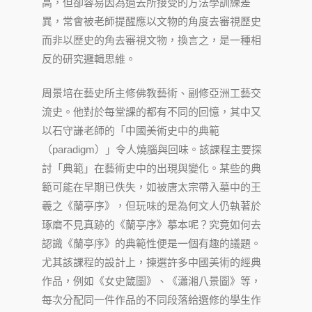
高，但卻容易因為過去所接受的方法學訓練差
異，常會被老師提醒應以文物的角度去審視歷史
而非以歷史的角去審視文物，換言之，是一種相
反的研究邏輯思維。
周景培在藝史所主修佛教藝術、副修亞洲工藝交
流史。他對於每堂課的都有不同的回憶，其中又
以石守謙老師的「中國美術史中的典範
（paradigm）」令人燒腦與回味。該課程主要探
討「典範」在藝術史中的出現與變化。某些的典
範可能在早期已佚失，如被唐太宗帶入墓中的王
羲之《蘭亭序》，但玩味的是為何文人仍執著於
琢磨不見真跡的《蘭亭序》摹本呢？究竟如何去
認識《蘭亭序》的典範性便是一個有趣的議題。
尤其該課程的設計上，揀選許多中國美術的經典
作品，例如《女史箴圖》、《瀟湘八景圖》等，
每次分配同一件作品的不同段落給選修的學生作