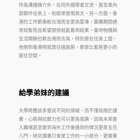
作為溝通媒介外，在同外國學者交流，甚至是內
部郵件往來上，則經常使用英文。另一方面，香
港的工作節奏較台灣而言更為緊湊，籌備期間通
常短暫而且希望很快就能看到結果。當地物價與
生活開銷也較台灣而言高，特別是在住房上面，
他剛到香港時就曾住過劏房，那是比套房更小的
居住空間。
給學弟妹的建議
大學時應該多嘗試不同的領域，而不僅局限於讀
書，心態與抗壓力也可以更為寬廣，因為未來進
入職場甚至是到海外工作會遇到的情況更是五花
八門，研究讀書只會是工作的一小部分，更需養