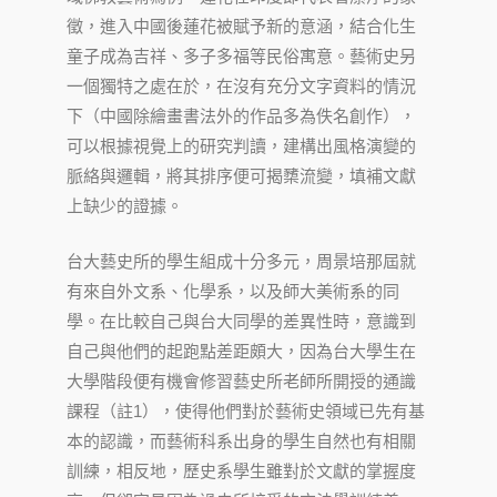
徵，進入中國後蓮花被賦予新的意涵，結合化生
童子成為吉祥、多子多福等民俗寓意。藝術史另
一個獨特之處在於，在沒有充分文字資料的情況
下（中國除繪畫書法外的作品多為佚名創作），
可以根據視覺上的研究判讀，建構出風格演變的
脈絡與邏輯，將其排序便可揭櫫流變，填補文獻
上缺少的證據。
台大藝史所的學生組成十分多元，周景培那屆就
有來自外文系、化學系，以及師大美術系的同
學。在比較自己與台大同學的差異性時，意識到
自己與他們的起跑點差距頗大，因為台大學生在
大學階段便有機會修習藝史所老師所開授的通識
課程（註1），使得他們對於藝術史領域已先有基
本的認識，而藝術科系出身的學生自然也有相關
訓練，相反地，歷史系學生雖對於文獻的掌握度