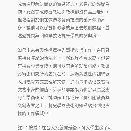
成溝通與解決問題的實務能力。以自己的經歷為
例，雖然完成修習教程與教檢卻沒有當上老師，
但教程對於他在做佛教藝術推廣的部分幫助甚
多，讓他可以從設計教案的角度去規劃課程，並
透過提問與回饋等技巧提升學員的參與度。
如果未來有興趣選擇進入藝術市場工作，在已具
備相關資歷的情況下，門檻或許不算太高，但若
有相關專業支撐，則可以有更多就業可能。攻讀
藝術史研究所的差異在於，透過系統性的訓練讓
人用視覺方式去理解文物，進而事半功倍去看待
文物本身的價值，這樣的專業能力也足以廣泛應
用在學術研究、博物館工作或是企劃相關藝術與
文創專案之上，將史學與藝術的知識落實到更多
樣的工作領域中。
註1：按編：在台大系統開辦後，師大學生除了可