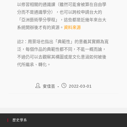
以修習相關的通識課（雖然可能會被算在自由學
分而不是通識學分），也可以跨校申請台大的
「亞洲藝術學分學程」，這些都是近幾年來台大
系統開辦後才有的資源。
資料來源
註2：周景培也指出「典範性」的意義其實頗為寬
泛，每個作品的典範性都不同，不能一概而論，
不過仍可以去觀察其構圖或是文化意涵如何被後
代所繼承、轉化。
安佳芸
2022-03-01
歷史學系