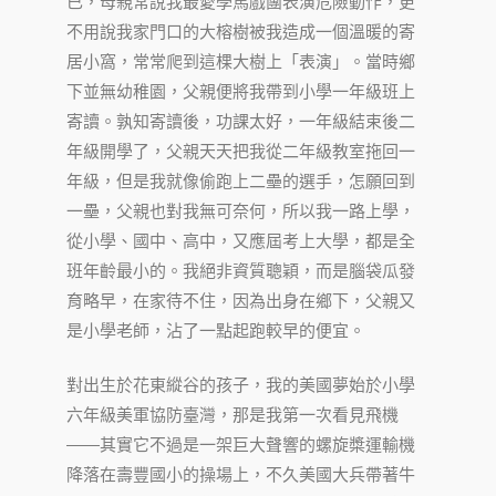
已，母親常說我最愛學馬戲團表演危險動作，更
不用說我家門口的大榕樹被我造成一個溫暖的寄
居小窩，常常爬到這棵大樹上「表演」。當時鄉
下並無幼稚園，父親便將我帶到小學一年級班上
寄讀。孰知寄讀後，功課太好，一年級結束後二
年級開學了，父親天天把我從二年級教室拖回一
年級，但是我就像偷跑上二壘的選手，怎願回到
一壘，父親也對我無可奈何，所以我一路上學，
從小學、國中、高中，又應屆考上大學，都是全
班年齡最小的。我絕非資質聰穎，而是腦袋瓜發
育略早，在家待不住，因為出身在鄉下，父親又
是小學老師，沾了一點起跑較早的便宜。
對出生於花東縱谷的孩子，我的美國夢始於小學
六年級美軍協防臺灣，那是我第一次看見飛機
——其實它不過是一架巨大聲響的螺旋槳運輸機
降落在壽豐國小的操場上，不久美國大兵帶著牛