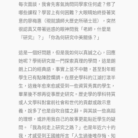
每次面談，我會先客氣詢問同學家住何處？修了
哪些課程？學習上有何困難？大眼睛始終掛著笑
意的廖梅惠（現就讀師大歷史所碩士班），突然
很認真又帶著迷惑的眼神問我「老師，什麼是
『研究』？」「你為何研究中美關係？」
這是一個好問題，但是我如何以真誠之心，回應
她呢？學術研究是一門探索真理的學問，這是朗
朗上口的經典語，事實上並不中聽，甚至對年輕
學生已有點陳腔爛調。在歷史學科的江湖打滾半
生，這幾年愈來愈感受到一些資質秀異的學生，
畢業後不想再從事歷史研究。歷史學的學科特質
或人文學科對當前社會和世代的貢獻或啟示意
義，說多了也是自吹自擂之辭。與其談一些高蹈
的理想，或許用我自己的故事更能貼近學生的疑
問。「我為何走上研究之路？」也是年近六十的
我，才感受到王國維所言「人生過後唯存悔、知