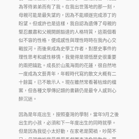
為等待弟弟而有了我。在我出世落地的那一刻，
母親可能是最失望的，因為不能順遂完成添丁的
盼望。但或許也是這樣，我自認為遺傳了母親的
堅忍嚴肅和父親開朗豁達的人格特質，這兩個看
似不容的性格，便成感性與理性時時在我內心交
戰拔河。而後來成為史學工作者，對歷史事件的
理性思考和感性移情，我覺得是領悟歷史很重要
的兩把鑰匙。成長於山風海雨的花蓮，很自然地
一度成為文藝青年，年輕時代寫的散文大概有二
十餘篇，已不敢示人。現在雖然常看著枯燥的檔
案，但各種文學傳記類的書籍仍是最令人感到心
醉沉迷。
因為是年底出生，按照臺灣的學制，當年9月之後
出生的小孩，必須和下一年度出生的同時就學。
但是因為我從小太好動，在家老是闖禍，吵鬧不