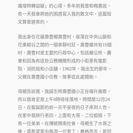
識增時轉益疑」的心境。多年前我曾和梅惠說，
有一天我會將她的困惑寫入我的散文中，這篇短
文算是遲來的。
我出身在花蓮壽豐鄉壽豐村，座落在中央山脈和
花東縱谷之間的一個寧靜村莊。壽豐鄉共有15個
村，壽豐村是主要的行政中心，包括鄉公所、農
會和因為有這些公務機關形成的小街景有電影
院、消防局和小店舖。1962年，我出生的那年，
父親在壽豐國小任教，故事從此處開始。
母親告訴我，我誕生時壽豐國小正在唱升旗歌，
所以我肯定是上午8時哇哇落地。時間是12月24
日，在聖誕節的前一天平安夜的日子來到人世。
在家中我排行老四，上面有大哥、二位姐姐，下
有一位弟弟。在傳統閩南社會，母親生了大哥之
後，還希望家中再添一位男丁，嚴格而言，是因