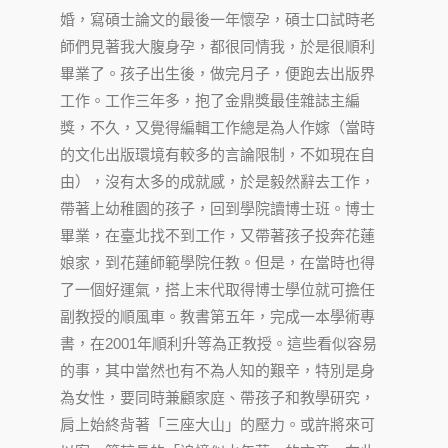
婚，寫碩士論文的最後一年懷孕，碩士口試時老
師們見著我大腹身孕，都很同情我，於是很順利
畢業了。孩子出生後，做完月子，便跑去出版界
工作。工作三年多，抱了金鼎獎最佳雜誌主編
獎，不久，又覺得編輯工作總是為人作嫁（當時
的文化出版環境有較多的言論限制，不如現在自
由），沒有太多的成就感，於是毅然辭去工作，
帶著上幼稚園的孩子，回到學院讀博士班。博士
畢業，在臺北找不到工作，又帶著孩子投奔花蓮
娘家，到花蓮師範學院任教。但是，在當時也得
了一個好運氣，搭上末代取得博士學位就可擔任
副教授的順風車。教書第五年，完成一本學術專
書，在2001年順利升等為正教授。這些看似容易
的事，其中當然也有不為人知的艱辛，特別是身
為女性，要同時兼顧家庭、帶孩子和教學研究，
肩上始終背著「三座大山」的壓力。或許將來可