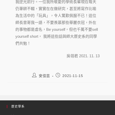
我逆光前行。一位我所敬愛的學術長輩現在每天
仍筆耕不輟，實實在在做研究，甚至將寫作比喻
為生活中的「玩具」，令人驚歎佩服不已！這位
師長曾寄我一語，不要羨慕那些華麗衣冠，外在
的事物都是虛名，Be yourself，但也千萬不要sell
yourself short， 我將這些話與師大歷史系的同學
們共勉！
吳翎君 2021. 11. 13
安佳芸
2021-11-15
歷史學系