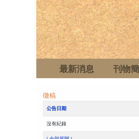
最新消息
刊物
徵稿
公告日期
沒有紀錄
[ 全部展開 ]