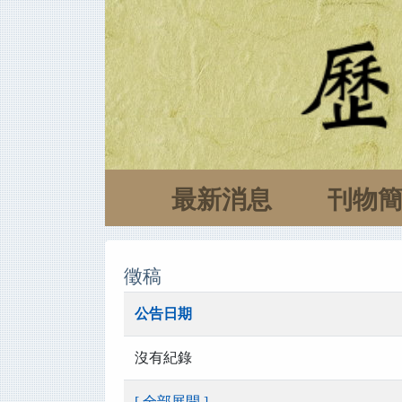
最新消息
刊物
徵稿
公告日期
沒有紀錄
[ 全部展開 ]