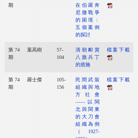
期
在伯羅奔
尼撒戰爭
的困境：
五個案例
的探討
第 74
葉高樹
57-
清朝卹賞
檔案下載
期
104
八旗兵丁
的措施
第 74
羅士傑
105-
民間武裝
檔案下載
期
156
組織與地
方社會
——以閩
北與閩東
的大刀會
組織為例
（1927-