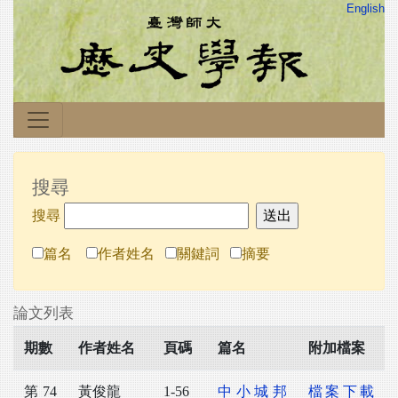
English
搜尋
搜尋
篇名
作者姓名
關鍵詞
摘要
論文列表
期數
作者姓名
頁碼
篇名
附加檔案
第 74
黃俊龍
1-56
中小城邦
檔案下載