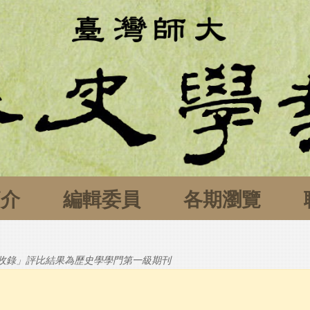
簡介
編輯委員
各期瀏覽
刊收錄」評比結果為歷史學學門第一級期刊