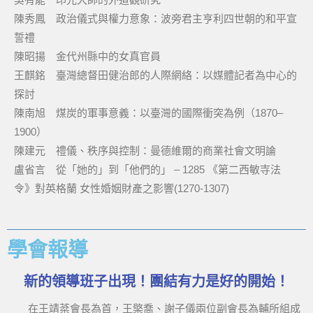
陳秀鳳 政治儀式與權力意象：波旁君主亨利四世朝的和平宣
誓禮
陳昭揚 金代州縣中的女真官員
王麒銘 臺灣總督田健治郎的人際網絡：以媒體記者為中心的
探討
陳南旭 煤炭的軍事意義：以臺灣的國際衝突為例（1870–
1900）
陳建元 禮儀、秩序與控制：曼德維爾的商業社會文明論
盧省言 從「她的」到「他們的」 – 1285 《第二西敏寺法
令》對英格蘭 女性婚姻財產之影響(1270-1307)
學會報導
新的領導班子出現！團結有力是好的開始！
在王靖棻會長為首，王檠喬、謝子儀兩位副會長為輔所組成