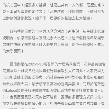
的核心圈中，經過多方挑選，組建出共有21人的新一屆歷史系學
會。本屆系學會的定位為：「承先啟後、穩健向前」，欲改善系
上財務與活動狀況，給予下一屆更好的基礎去壯大組織。
目前積極籌備的事項與活動分別為：新生包、新生線上選課
說明會、伯樂營協辦以及歷史系大出遊。上述準備皆是希望讓學
弟妹們快速了解並融入師大歷史的大家庭，給予一個積極、難忘
的大學開頭！
最後則是在2025/6/18所召開的本屆系學會第一次幹部共識會
完滿落幕。雖說各成員因暑假行程而散於大江南北，大家仍盡力
以現場或線上的形式參與。靖棻會長在會中對各股事務呈現高度
熟悉並綜觀大局，給予精準且高效的說明與指揮，同時於尾聲透
過kahoot競賽使各股成員在加深彼此感情並複習各重要事項。此
外，會長歷經長達四天的社研培訓，獲得許多管理方式與心法，
加之原先便擁有的優秀能力，相信未來系學會在會長的領導下會