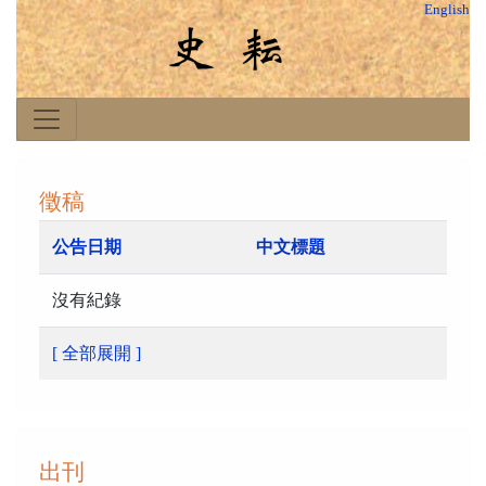
English
徵稿
公告日期
中文標題
沒有紀錄
[ 全部展開 ]
出刊