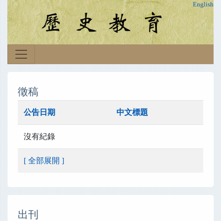
English
徵稿
公告日期
中文標題
沒有紀錄
[ 全部展開 ]
出刊