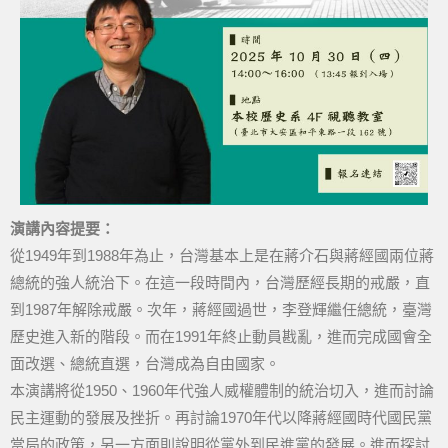
演講內容提要：
從1949年到1988年為止，台灣基本上是在蔣介石與蔣經國兩位蔣
總統的強人統治下。在這一段時間內，台灣歷經長期的戒嚴，直
到1987年解除戒嚴。次年，蔣經國過世，李登輝繼任總統，臺灣
歷史進入新的階段。而在1991年終止動員戡亂，進而完成國會全
面改選、總統直選，台灣成為自由國家。
本演講將從1950、1960年代強人威權體制的統治切入，進而討論
民主運動的發展及挫折。再討論1970年代以降蔣經國時代國民黨
當局的政策，另一方面則說明從黨外到民進黨的發展。進而探討