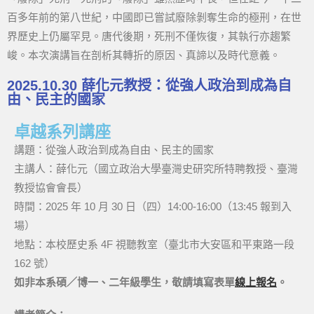
百多年前的第八世紀，中國即已嘗試廢除剝奪生命的極刑，在世
界歷史上仍屬罕見。唐代後期，死刑不僅恢復，其執行亦趨繁
峻。本次演講旨在剖析其轉折的原因、真諦以及時代意義。
2025.10.30 薛化元教授：從強人政治到成為自
由、民主的國家
卓越系列講座
講題：從強人政治到成為自由、民主的國家
主講人：薛化元（國立政治大學臺灣史研究所特聘教授、臺灣
教授協會會長）
時間：2025 年 10 月 30 日（四）14:00-16:00（13:45 報到入
場）
地點：本校歷史系 4F 視聽教室（臺北市大安區和平東路一段
162 號）
如非本系碩／博一、二年級學生，敬請填寫表單
線上報名
。