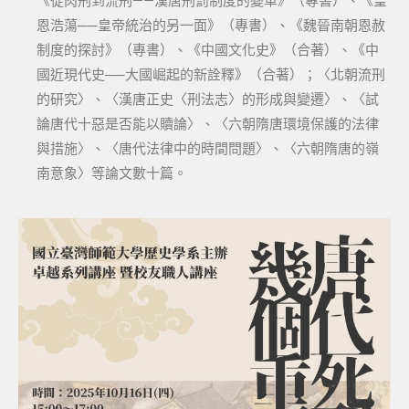
《從肉刑到流刑——漢唐刑罰制度的變革》（專書）、《皇
恩浩蕩──皇帝統治的另一面》（專書）、《魏晉南朝恩赦
制度的探討》（專書）、《中國文化史》（合著）、《中
國近現代史──大國崛起的新詮釋》（合著）；〈北朝流刑
的研究〉、〈漢唐正史〈刑法志〉的形成與變遷〉、〈試
論唐代十惡是否能以贖論〉、〈六朝隋唐環境保護的法律
與措施〉、〈唐代法律中的時間問題〉、〈六朝隋唐的嶺
南意象〉等論文數十篇。