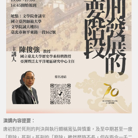
演講內容提要：
唐初對於死刑的判決與執行頗稱寬弘與慎重，及至中期甚至一度
「廢除」死刑。死刑的「廢除」雖然歷時不長，但在距今一千二