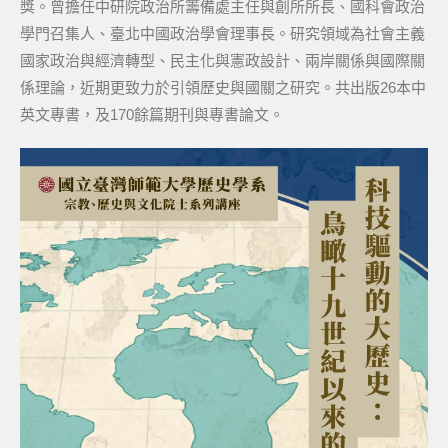
獎。曾擔任中研院政治所籌備處主任與創所所長、國科會政治
學門召集人、臺北中國政治學會理事長。研究領域為社會主義
國家政治與經濟轉型、民主化與憲政設計、兩岸關係與國際關
係理論，近期更致力於引領歷史與國關之研究。共出版26本中
英文專書，及170餘篇期刊與專書論文。