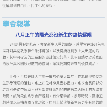
從解嚴到自由化、民主化的歷程。
學會報導
八月正午的陽光都沒新生的熱情耀眼
8月是暑假的結束，亦是新生入學的開始，系學會在該月首先
是針對與衛教系聯合系烤籌辦，以及持續規劃系上大出遊的活
動。其中可提及的是系服的設計如火如荼，此項目歸功於美宣股
的設計與公關股跟廠商的協調，讓我們期待未來的優良成品。
此外，月底是師大每年一度的伯樂大學堂，作為歡迎並使新
生熟悉環境的活動，系上四位輔導員盡心盡力，系學會長與部分
幹部則是從中協助。與系學會細切相關的是第二天晚上的系學會
時間，該時段由系學會所規劃，有介紹幹部、系隊時間、團康遊
戲時間以及抽直屬互動環節，原則上希望讓新生有更多有趣的體