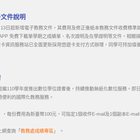
子文件說明
月13日起新增電子教務文件，其費用及修正後紙本教務文件收費標準
APP 免費下載單學期之成績單、名次證明及在學證明等文件，相關
卡資訊服務站已全面更新採用悠遊卡支付方式辦理，同學可持加值後
請
處繼110學年度推出數位學位證書後，持續推動無紙化數位服務。即
時便利的國際化教務服務。
」，每份費用為新臺幣100元，可指定1個收件E-mail及1個副本E-ma
請上網查詢「
教務處成績專區
」 。