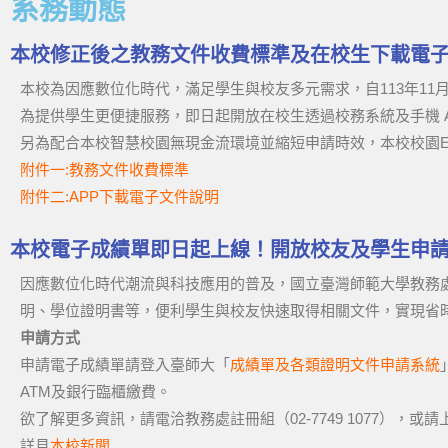
系務動態
本校修正後之教務文件收費標準及在校生下載電
本校為因應數位化時代，滿足學生與校友多元需求，自113年11
為提供學生更便捷服務，即日起開放在校生透過校務系統及手機 
另為配合本校智慧校園無現金流環境並縮短申請時效，本校校園E
附件一:教務文件收費標準
附件二:APP下載電子文件說明
本校電子成績單即日起上線！開放校友及學生申
因應數位化時代潮流與科技應用的普及，國立臺灣師範大學教務
明、學位證明書等，便利學生與校友快速取得相關文件，實現省
申請方式
申請電子成績單請登入臺師大「
成績單及各類證明文件申請系統
ATM及銀行臨櫃繳費。
欲了解更多資訊，請電洽教務處註冊組（02-7749 1077），或
詳見
本校新聞