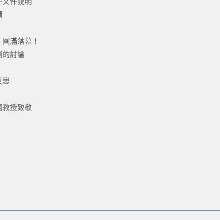
子文件說明
請
」圓滿落幕！
例的討論
反思
福教授致敬