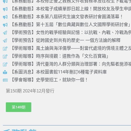
【系務動態】本校修正後之教務文件收費標準及在校生下載電
【系務動態】本校電子成績單即日起上線！開放校友及學生申
【系務動態】本系第八屆研究生論文發表研討會圓滿落幕！
【系務動態】第十五屆「數位典藏與數位人文國際學術研討會
【學術預告】女性的戰爭經驗與記憶：以抗戰、內戰、冷戰為
【學術預告】從跨國史到共有的歷史一 一個方法論的解釋
【學術報導】風土論與海洋儒學――對當代處境的情境主體之
【學術報導】時序與境觀：道教作為「文化百寶箱」
【學術報導】清代臺灣的人群分類與治理部署：向先驅者施添
【系圖消息】本校圖書館114年刪訂6種電子資料庫
【學會報導】史學營招工，就缺你一個！
第150期 2024年12月發行
第149期