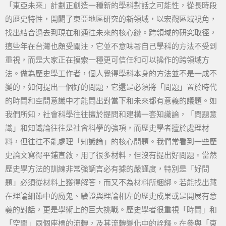
「東亞未來」計劃正創造一種新的學科對話之可能性，從長時段
的歷史特性，開闢了東亞地區研究的新領域，以宏觀區域視角，
找出結合過去到現在和通往未來的核心鏈。跨領域的研究取徑，
這些年在台灣也頗受關注，它並不意味著自己學科的方法不受到
重視，而是大家正在摸索一種更可信任和可以操作的跨領域方
法。做為歷史學工作者，個人覺得學科本身的方法並不是一成不
變的，如何提出一個好的問題，它還是必須將「問題」置於時代
的時間和空間意識中才能問出對當下和未來都有意義的議題。如
我們所知，社會科學往往擅於提問和建構一套知識論，「問題意
識」和知識論往往是社會科學的強項，而歷史學者擅於處理材
料，但往往不能處理「知識論」的核心問題。我們常看到一些歷
史論文寫得平鋪直敘，用了很多材料，但沒有提出好問題。當然
歷史學方法的訓練非常強調言必有據的嚴謹度，特別是「好問
題」必須從材料上獲得解答，而又不為材料所綑綁。若能找出藏
在理論細節中的魔鬼、驗證與理論相左的歷史成果或是開展有意
義的對話，更是學術上的巨大挑戰。歷史學者很重視「時間」和
「空間」兩個座標的流轉，及其流轉變化中的詮釋。在參與「東