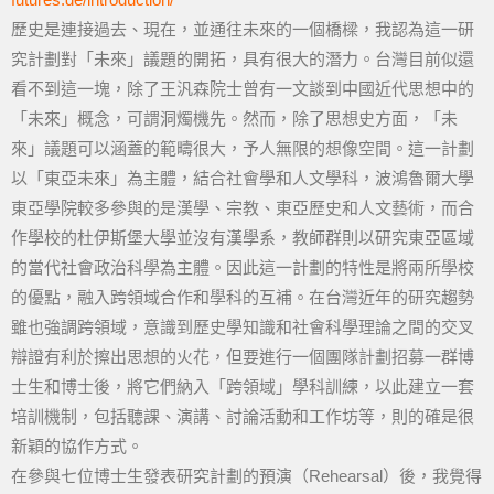
歷史是連接過去、現在，並通往未來的一個橋樑，我認為這一研
究計劃對「未來」議題的開拓，具有很大的潛力。台灣目前似還
看不到這一塊，除了王汎森院士曾有一文談到中國近代思想中的
「未來」概念，可謂洞燭機先。然而，除了思想史方面，「未
來」議題可以涵蓋的範疇很大，予人無限的想像空間。這一計劃
以「東亞未來」為主體，結合社會學和人文學科，波鴻魯爾大學
東亞學院較多參與的是漢學、宗教、東亞歷史和人文藝術，而合
作學校的杜伊斯堡大學並沒有漢學系，教師群則以研究東亞區域
的當代社會政治科學為主體。因此這一計劃的特性是將兩所學校
的優點，融入跨領域合作和學科的互補。在台灣近年的研究趨勢
雖也強調跨領域，意識到歷史學知識和社會科學理論之間的交叉
辯證有利於擦出思想的火花，但要進行一個團隊計劃招募一群博
士生和博士後，將它們納入「跨領域」學科訓練，以此建立一套
培訓機制，包括聽課、演講、討論活動和工作坊等，則的確是很
新穎的協作方式。
在參與七位博士生發表研究計劃的預演（Rehearsal）後，我覺得