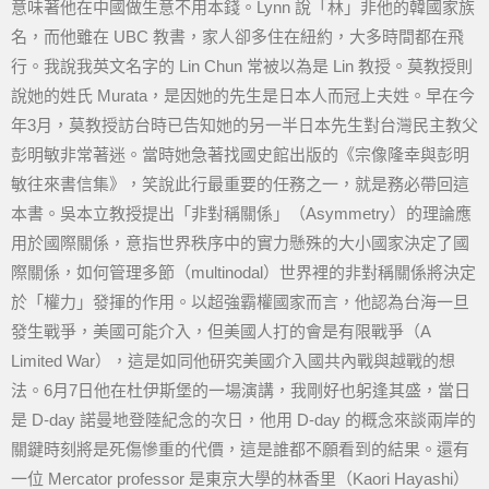
意味著他在中國做生意不用本錢。Lynn 說「林」非他的韓國家族
名，而他雖在 UBC 教書，家人卻多住在紐約，大多時間都在飛
行。我說我英文名字的 Lin Chun 常被以為是 Lin 教授。莫教授則
說她的姓氏 Murata，是因她的先生是日本人而冠上夫姓。早在今
年3月，莫教授訪台時已告知她的另一半日本先生對台灣民主教父
彭明敏非常著迷。當時她急著找國史館出版的《宗像隆幸與彭明
敏往來書信集》，笑說此行最重要的任務之一，就是務必帶回這
本書。吳本立教授提出「非對稱關係」（Asymmetry）的理論應
用於國際關係，意指世界秩序中的實力懸殊的大小國家決定了國
際關係，如何管理多節（multinodal）世界裡的非對稱關係將決定
於「權力」發揮的作用。以超強霸權國家而言，他認為台海一旦
發生戰爭，美國可能介入，但美國人打的會是有限戰爭（A
Limited War），這是如同他研究美國介入國共內戰與越戰的想
法。6月7日他在杜伊斯堡的一場演講，我剛好也躬逢其盛，當日
是 D-day 諾曼地登陸紀念的次日，他用 D-day 的概念來談兩岸的
關鍵時刻將是死傷慘重的代價，這是誰都不願看到的結果。還有
一位 Mercator professor 是東京大學的林香里（Kaori Hayashi）