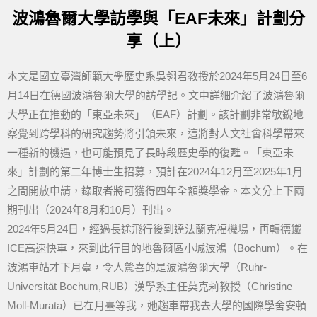
波鴻魯爾大學訪學與「EAF未來」計劃分
享（上）
本文是國立臺灣師範大學歷史系吳翎君教授於2024年5月24日至6
月14日在德國波鴻魯爾大學的訪學記。文中詳細介紹了波鴻魯爾
大學正在推動的「東亞未來」（EAF）計劃。該計劃非常敏銳地
察覺到跨學科的研究趨勢將引領未來，這將對人文社會科學帶來
一種新的機遇，也可能預見了長時段歷史學的復甦。「東亞未
來」計劃的第二年博士生招募，預計在2024年12月至2025年1月
之間開放申請，錄取者將可獲得四年全額獎學金。本文分上下兩
期刊出（2024年8月和10月）刊出。
2024年5月24日，經過長途飛行後到達法蘭克福機場，再轉德鐵
ICE高速快車，來到此行目的地魯爾區小城波鴻（Bochum）。在
波鴻車站才下月臺，令人驚喜的是波鴻魯爾大學（Ruhr-
Universität Bochum,RUB）漢學系主任莫克莉教授（Christine
Moll-Murata）已在月臺等我，她趨車帶我去大學的國際學舍安頓