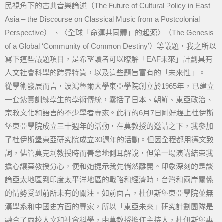
民視角下的古典音樂論述（The Future of Cultural Policy in East
Asia – the Discourse on Classical Music from a Postcolonial
Perspective） 、〈全球「命運共同體」的起源〉（The Genesis
of a Global ‘Community of Common Destiny’）等議題，我之所以
寫下這些議題項目，是希望讀者可以瞭解「EAF未來」計劃具有
人文社會科學的跨界特質，以及這些題旨富有的「未來性」。
從學術發展而言，波鴻魯爾大學東亞學院創立於1965年，已建立
一套紮實訓練學生的學術傳統，囊括了日本、朝鮮、東亞政治、
宗教文化和語言的不少學者專家。此行的6月7日剛好趕上杜伊斯
堡東亞學院成立三十週年的活動，在莫教授的邀請之下，我參加
了杜伊斯堡東亞研究院成立30週年的活動。但因全程都用德文致
詞，儘管莫克莉教授時而善意地側耳解說，但第一場演講結束我
擔心讓莫教授分心，便和她提示我先悄然離開。印象深刻的是談
論亞太地區到印度太平洋地區的戰略和經濟時，台灣和兩岸關係
的情勢受到前所未有的關注。如前面言，杜伊斯堡東亞學院並無
漢學系和中國史方面的專家，所以「東亞未來」研究計劃團隊是
融合了兩校人文和社會科學，由莫教授擔任主持人，杜伊斯堡專