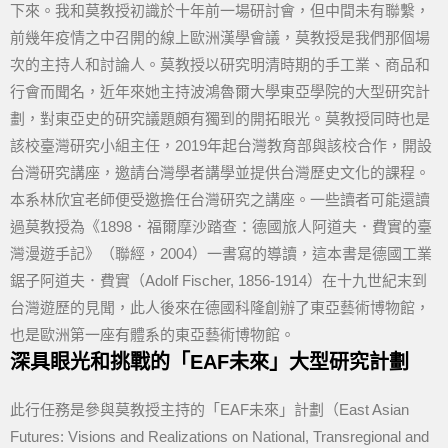
下來。我和莫教授初識於十年前一場研討會，但中間未有聯繫，
前幾年疫情之中召開的線上歐洲漢學會議，莫教授是我們那個場
次的主持人和討論人。莫教授以研究明清時期的手工業、商品和
行會而聞名，近年來她主持波鴻魯爾大學東亞學院的大型研究計
劃，對東亞史的研究議題頗有獨到的開拓眼光。莫教授同時也是
該校臺灣研究小組主任，2019年起台灣教育部與該校合作，開設
台灣研究講座，邀請台灣學者講學並提供台灣歷史文化的課程。
本系林欣宜老師便受邀擔任台灣研究之講座。一些讀者可能還讀
過莫教授為《1898．福爾摩沙踏查：德國旅人阿道夫．費實的臺
灣漫遊手記》（聯經，2004）一書寫的導讀，這本書是德國工業
鋸子阿道夫．費實（Adolf Fischer, 1856-1914）在十九世紀末到
台灣遊歷的見聞，此人後來在德國科隆創辦了東亞藝術博物館，
也是歐洲第一座有體系的東亞藝術博物館。
深具眼光和挑戰的「EAF未來」大型研究計劃
此行任務是參與莫教授主持的「EAF未來」計劃（East Asian
Futures: Visions and Realizations on National, Transregional and