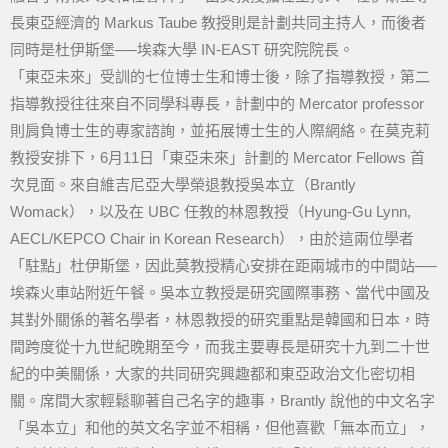
長東亞經濟的 Markus Taube 教授則是計劃共同主持人，而後者
同時是杜伊斯堡──埃森大學 IN-EAST 研究院院長。
「東亞未來」受訓的七位博士生和博士後，除了指導教授，第二
指導教授往往來自不同學科專長，計劃中的 Mercator professor
則肩負博士生的專家諮詢，並拓展博士生的人際網絡。在莫克莉
教授安排下，6月11日「東亞未來」計劃的 Mercator Fellows 首
次見面。來自維吉尼亞大學榮退教授吳本立（Brantly
Womack），以及在 UBC 任教的林恩教授（Hyung-Gu Lynn,
AECL/KEPCO Chair in Korean Research），由於這兩位學者
「駐點」杜伊斯堡，因此莫教授精心安排在距兩城市的中間站──
埃森火車站附近午餐。吳本立教授是研究國際事務、當代中國及
其對外關係的著名學者，林恩教授的研究重點是韓國和日本，時
間跨度從十九世紀晚期至今，而我主要專長是研究十九到二十世
紀的中美關係，大家的共同研究興趣都和東亞政治文化密切相
關。席間大家輕鬆聊著自己名字的趣事，Brantly 說他的中文名字
「吳本立」和他的英文名字並不相稱，但他喜歡「無本而立」，