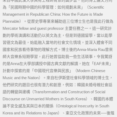
來自中國武漢大學具有工程師背景的龔步雲，他的博士論文方向
為「民國時期中國的科學管理：如何規劃未來」（Scientific
Management in Republican China: How the Future is Made
Plannable）。從歷史學專業來輔助這三位博士生也是我此行做為
Mercator fellow and guest professor 主要任務之一。這一研究計
劃的學術演講和活動仍以英文為主，但是到德國留學，當以能學
習德文為最佳，始能融入當地的社會文化情境，並深入體會不同
國家和民族看待事物的理解方式。博士後的Anna-Maria Rau曾來
師大音樂系短期學習，此行她曾協助我一些生活瑣事，令我驚訝
的是Anna在大學部講授中國古典文獻的解讀，她在「EAF未來」
計劃中探索的是「中國現代音樂與民族」（Modern Chinese
Music and the Nation）。來自杜伊斯堡社會科學領域的博士生，
他們研究的題目也很有潛力和創意，例如：韓國未婚母親社會話
語的轉變與建構（Transformation and Construction of Social
Discourse on Unmarried Mothers in South Korea）、韓國的本體
論不安全感及其與日本的關係（Ontological Insecurity in South
Korea and its Relations to Japan）、東亞文化政策的未來──後殖