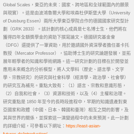
Global Scales，東亞的未來：國家、跨地區和全球範圍內的願景
與現實）。這是由波鴻魯爾大學和埃森杜伊斯堡大學（University
of Duisburg Essen）兩所大學東亞學院合作的德國國家研究型計
劃（GRK 2833）。該計劃的核心成員是七名博士生，他們將在
獲得四年全額獎學金的資助下撰寫論文。德國研究基金會
（DFG）還提供了一筆資助，用於邀請國外資深學者擔任墨卡托
教授（Mercator Professor），協助博士生的研究論題發展，並拓
展年輕學者的知識和學術網路。這一研究計劃的目標在於開發並
應用未來概念的分析模型，將人文學科（歷史、語言學、文字
學、宗教研究）的研究與社會科學（經濟學、政治學、社會學）
的研究互為補充。重點大致有：（1）語言、宗教和意識形態，
（2）自我和社會，（3）資源和技術，以及（4）主權和治理。
研究重點是 1850 年至今的長時段進程中，早期的知識遺產對東
亞國家和政體（中國、日本、韓國和臺灣）相互之間的影響，及
其與世界的關係，並探索這一演變過程中的未來預測。此一計劃
的詳細介紹，可參看以下網址：
https://east-asian-
futures.de/introduction/