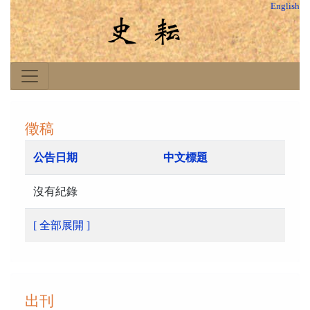
English
徵稿
公告日期
中文標題
沒有紀錄
[ 全部展開 ]
出刊