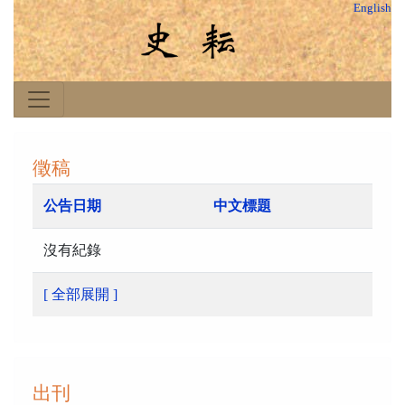
English
徵稿
公告日期
中文標題
沒有紀錄
[ 全部展開 ]
出刊