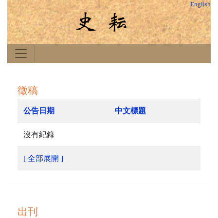
English
徵稿
公告日期
中文標題
沒有紀錄
[ 全部展開 ]
出刊