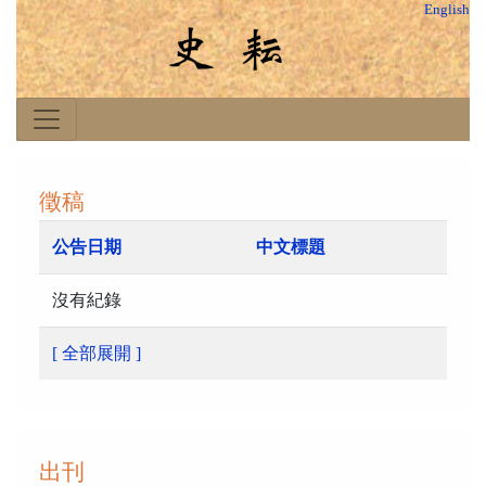
English
徵稿
公告日期
中文標題
沒有紀錄
[ 全部展開 ]
出刊