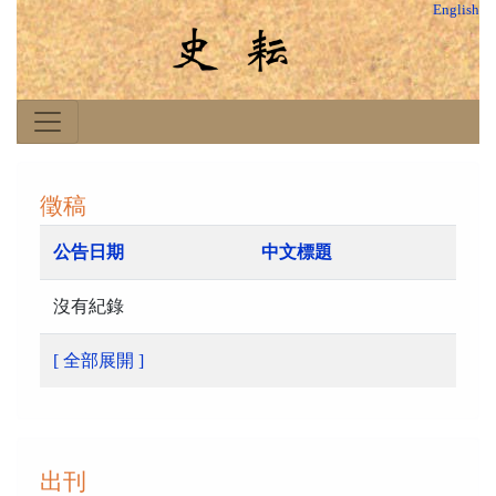
English
徵稿
公告日期
中文標題
沒有紀錄
[ 全部展開 ]
出刊