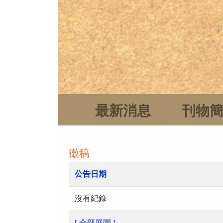
最新消息
刊物
徵稿
公告日期
沒有紀錄
[ 全部展開 ]