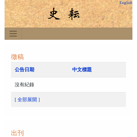
English
徵稿
公告日期
中文標題
沒有紀錄
[ 全部展開 ]
出刊