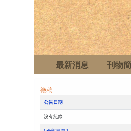
最新消息
刊物
徵稿
公告日期
沒有紀錄
[ 全部展開 ]