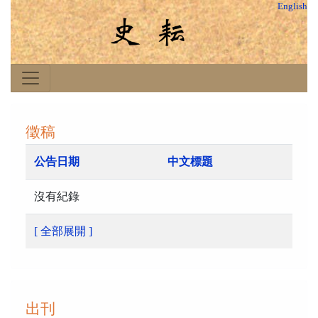
English
徵稿
公告日期
中文標題
沒有紀錄
[ 全部展開 ]
出刊