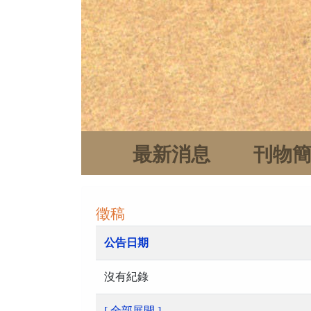
最新消息
刊物
徵稿
公告日期
沒有紀錄
[ 全部展開 ]