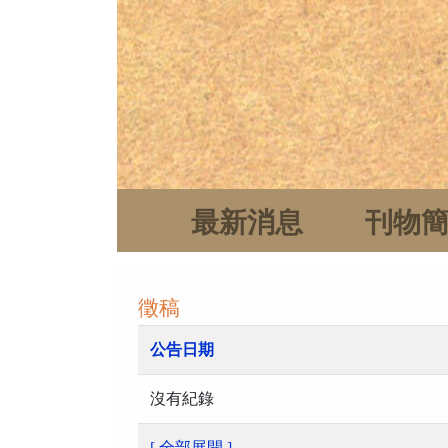
最新消息
刊物
徵稿
公告日期
沒有紀錄
[ 全部展開 ]