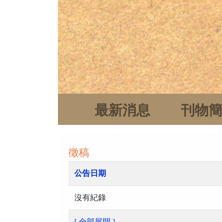
最新消息
刊物
徵稿
公告日期
沒有紀錄
[ 全部展開 ]