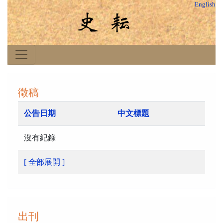
English
徵稿
公告日期
中文標題
沒有紀錄
[ 全部展開 ]
出刊