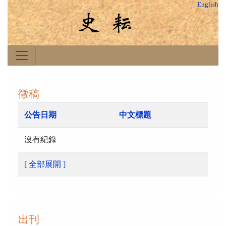
English
徵稿
公告日期
中文標題
沒有紀錄
[ 全部展開 ]
出刊