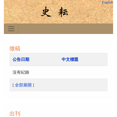
English
徵稿
公告日期
中文標題
沒有紀錄
[ 全部展開 ]
出刊