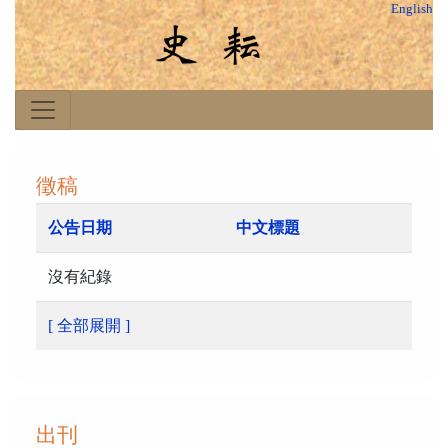
English
徵稿
公告日期
中文標題
沒有紀錄
[ 全部展開 ]
出刊