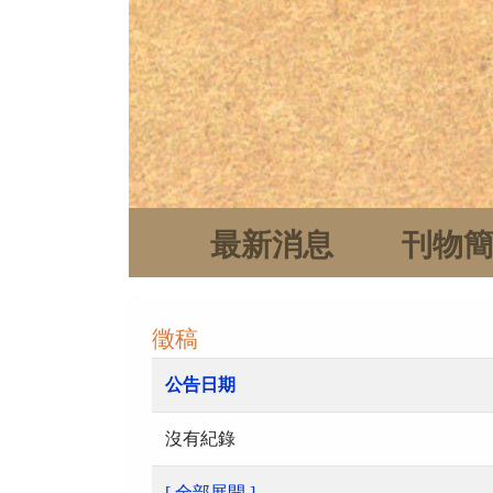
最新消息
刊物
徵稿
公告日期
沒有紀錄
[ 全部展開 ]