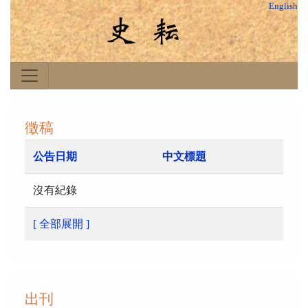
English
徵稿
公告日期
中文標題
沒有紀錄
[ 全部展開 ]
出刊