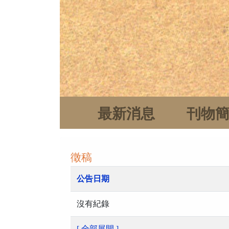
最新消息
刊物
徵稿
公告日期
沒有紀錄
[ 全部展開 ]