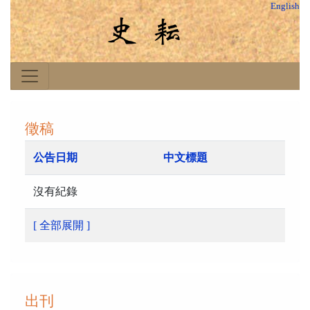
English
徵稿
公告日期
中文標題
沒有紀錄
[ 全部展開 ]
出刊